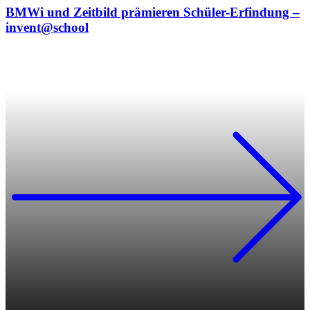
BMWi und Zeitbild prämieren Schüler-Erfindung –
invent@school