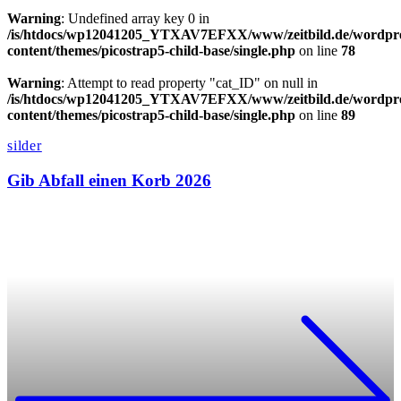
Warning
: Undefined array key 0 in
/is/htdocs/wp12041205_YTXAV7EFXX/www/zeitbild.de/wordpre
content/themes/picostrap5-child-base/single.php
on line
78
Warning
: Attempt to read property "cat_ID" on null in
/is/htdocs/wp12041205_YTXAV7EFXX/www/zeitbild.de/wordpre
content/themes/picostrap5-child-base/single.php
on line
89
silder
Gib Abfall einen Korb 2026